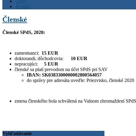
ČPdS
Kontakt
Členské
Členské SPdS, 2020:
zamestnanci:
15 EUR
doktorandi, dôchodcovia:
10 EUR
nepracujúci:
5 EUR
členské sa platí prevodom na účet SPdS pri SAV
IBAN: SK0383300000002800564057
do správy pre adresáta uveďte: Priezvisko, členské 2020
zmena členského bola schválená na Valnom zhromaždení SPdS
Vyhľadávanie