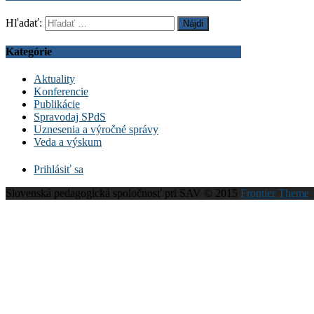
Hľadať:
Kategórie
Aktuality
Konferencie
Publikácie
Spravodaj SPdS
Uznesenia a výročné správy
Veda a výskum
Prihlásiť sa
Slovenská pedagogická spoločnosť pri SAV © 2015
Frontier Theme