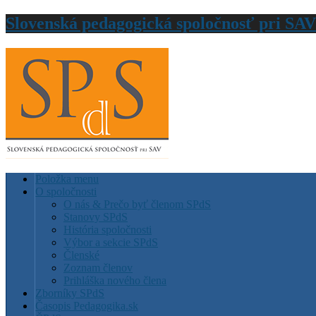
Slovenská pedagogická spoločnosť pri SAV
Položka menu
O spoločnosti
O nás & Prečo byť členom SPdS
Stanovy SPdS
História spoločnosti
Výbor a sekcie SPdS
Členské
Zoznam členov
Prihláška nového člena
Zborníky SPdS
Časopis Pedagogika.sk