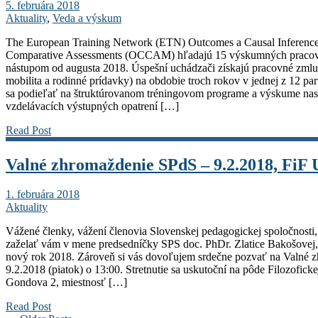
5. februára 2018
Aktuality
,
Veda a výskum
The European Training Network (ETN) Outcomes a Causal Inference i
Comparative Assessments (OCCAM) hľadajú 15 výskumných pracovn
nástupom od augusta 2018. Úspešní uchádzači získajú pracovné zmlu
mobilita a rodinné prídavky) na obdobie troch rokov v jednej z 12 pa
sa podieľať na štruktúrovanom tréningovom programe a výskume nasl
vzdelávacích výstupných opatrení […]
Read Post
Valné zhromaždenie SPdS – 9.2.2018, FiF
1. februára 2018
Aktuality
Vážené členky, vážení členovia Slovenskej pedagogickej spoločnosti
zaželať vám v mene predsedníčky SPS doc. PhDr. Zlatice Bakošovej,
nový rok 2018. Zároveň si vás dovoľujem srdečne pozvať na Valné 
9.2.2018 (piatok) o 13:00. Stretnutie sa uskutoční na pôde Filozoficke
Gondova 2, miestnosť […]
Read Post