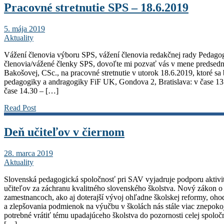
Pracovné stretnutie SPS – 18.6.2019
5. mája 2019
Aktuality
Vážení členovia výboru SPS, vážení členovia redakčnej rady Pedagog
členovia/vážené členky SPS, dovoľte mi pozvať vás v mene predsedn
Bakošovej, CSc., na pracovné stretnutie v utorok 18.6.2019, ktoré sa
pedagogiky a andragogiky FiF UK, Gondova 2, Bratislava: v čase 13
čase 14.30 – […]
Read Post
Deň učiteľov v čiernom
28. marca 2019
Aktuality
Slovenská pedagogická spoločnosť pri SAV vyjadruje podporu aktivit
učiteľov za záchranu kvalitného slovenského školstva. Nový zákon 
zamestnancoch, ako aj doterajší vývoj ohľadne školskej reformy, oho
a zlepšovania podmienok na výučbu v školách nás stále viac znepoko
potrebné vrátiť tému upadajúceho školstva do pozornosti celej spoločn