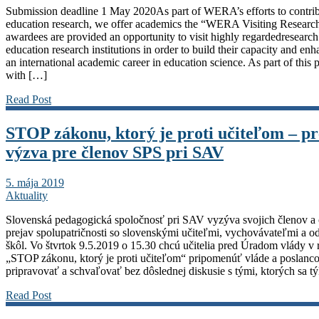
Submission deadline 1 May 2020As part of WERA’s efforts to contrib
education research, we offer academics the “WERA Visiting Researc
awardees are provided an opportunity to visit highly regardedresearch
education research institutions in order to build their capacity and enha
an international academic career in education science. As part of th
with […]
Read Post
STOP zákonu, ktorý je proti učiteľom – pr
výzva pre členov SPS pri SAV
5. mája 2019
Aktuality
Slovenská pedagogická spoločnosť pri SAV vyzýva svojich členov a 
prejav spolupatričnosti so slovenskými učiteľmi, vychovávateľmi a
škôl. Vo štvrtok 9.5.2019 o 15.30 chcú učitelia pred Úradom vlády v
„STOP zákonu, ktorý je proti učiteľom“ pripomenúť vláde a poslanc
pripravovať a schvaľovať bez dôslednej diskusie s tými, ktorých sa 
Read Post