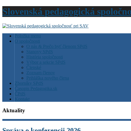
Slovenská pedagogická spoločn
Položka menu
O spoločnosti
O nás & Prečo byť členom SPdS
Stanovy SPdS
História spoločnosti
Výbor a sekcie SPdS
Členské
Zoznam členov
Prihláška nového člena
Zborníky SPdS
Časopis Pedagogika.sk
ČPdS
Kontakt
Aktuality
Správa o konferencii 2026