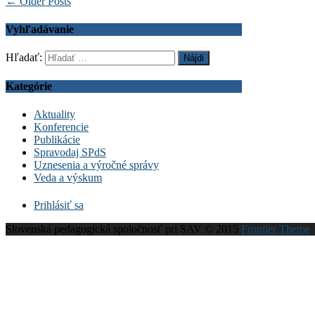
← Older Posts
Vyhľadávanie
Hľadať:
Kategórie
Aktuality
Konferencie
Publikácie
Spravodaj SPdS
Uznesenia a výročné správy
Veda a výskum
Prihlásiť sa
Slovenská pedagogická spoločnosť pri SAV © 2015
Frontier Theme