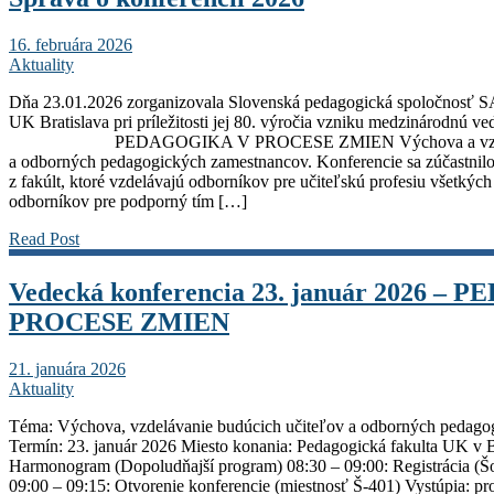
16. februára 2026
Aktuality
Dňa 23.01.2026 zorganizovala Slovenská pedagogická spoločnosť SA
UK Bratislava pri príležitosti jej 80. výročia vzniku medzinárodnú v
PEDAGOGIKA V PROCESE ZMIEN Výchova a vzdelávan
a odborných pedagogických zamestnancov. Konferencie sa zúčastnil
z fakúlt, ktoré vzdelávajú odborníkov pre učiteľskú profesiu všetkých 
odborníkov pre podporný tím […]
Read Post
Vedecká konferencia 23. január 2026 –
PROCESE ZMIEN
21. januára 2026
Aktuality
Téma: Výchova, vzdelávanie budúcich učiteľov a odborných pedag
Termín: 23. január 2026 Miesto konania: Pedagogická fakulta UK v Br
Harmonogram (Dopoludňajší program) 08:30 – 09:00: Registrácia (Šol
09:00 – 09:15: Otvorenie konferencie (miestnosť Š-401) Vystúpia: pr