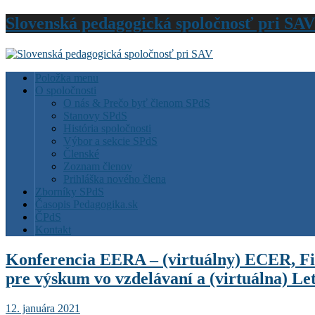
Slovenská pedagogická spoločnosť pri SAV
Položka menu
O spoločnosti
O nás & Prečo byť členom SPdS
Stanovy SPdS
História spoločnosti
Výbor a sekcie SPdS
Členské
Zoznam členov
Prihláška nového člena
Zborníky SPdS
Časopis Pedagogika.sk
ČPdS
Kontakt
Konferencia EERA – (virtuálny) ECER, Fi
pre výskum vo vzdelávaní a (virtuálna) Le
12. januára 2021