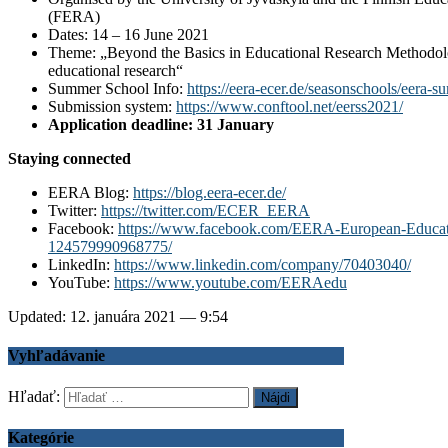
(FERA)
Dates: 14 – 16 June 2021
Theme: „Beyond the Basics in Educational Research Methodolo
educational research“
Summer School Info:
https://eera-ecer.de/seasonschools/eera-
Submission system:
https://www.conftool.net/eerss2021/
Application deadline: 31 January
Staying connected
EERA Blog:
https://blog.eera-ecer.de/
Twitter:
https://twitter.com/ECER_EERA
Facebook:
https://www.facebook.com/EERA-European-Educati
124579990968775/
LinkedIn:
https://www.linkedin.com/company/70403040/
YouTube:
https://www.youtube.com/EERAedu
Updated: 12. januára 2021 — 9:54
Vyhľadávanie
Hľadať:
Kategórie