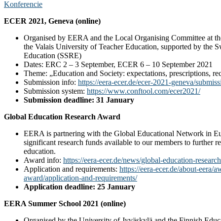
Konferencie
ECER 2021, Geneva (online)
Organised by EERA and the Local Organising Committee at th
the Valais University of Teacher Education, supported by the S
Education (SSRE)
Dates: ERC 2 – 3 September, ECER 6 – 10 September 2021
Theme: „Education and Society: expectations, prescriptions, rec
Submission info:
https://eera-ecer.de/ecer-2021-geneva/submiss
Submission system:
https://www.conftool.com/ecer2021/
Submission deadline: 31 January
Global Education Research Award
EERA is partnering with the Global Educational Network in 
significant research funds available to our members to further re
education.
Award info:
https://eera-ecer.de/news/global-education-researc
Application and requirements:
https://eera-ecer.de/about-eera/
award/application-and-requirements/
Application deadline: 25 January
EERA Summer School 2021 (online)
Organised by the University of Jyväskylä and the Finnish Educ