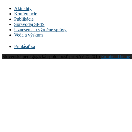
Aktuality
Konferencie
Publikácie
Spravodaj SPdS
Uznesenia a výročné správy
Veda a výskum
Prihlásiť sa
Slovenská pedagogická spoločnosť pri SAV © 2015
Frontier Theme