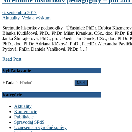
Stretnutie historikov pedagogiky – jún 201
6. septembra 2017
Aktuality
,
Veda a výskum
Stretnutie historikov pedagogiky Účastníci: PhDr. Ľubica Kázmerová
Blanka Kudláčová, PhD., PhDr. Milan Krankus, CSc., doc. PhDr. Ed
Janka Štulrajterová, PhD., prof. Paedr. Ján Danek, CSc., doc. PhDr.
PhD., doc. PhDr. Adriana Kičková, PhD., PaedDr. Alexandra Pavličk
Pytlová, PhDr. Daniela Vaněková, PhDr. […]
Read Post
Vyhľadávanie
Hľadať:
Kategórie
Aktuality
Konferencie
Publikácie
Spravodaj SPdS
Uznesenia a výročné správy