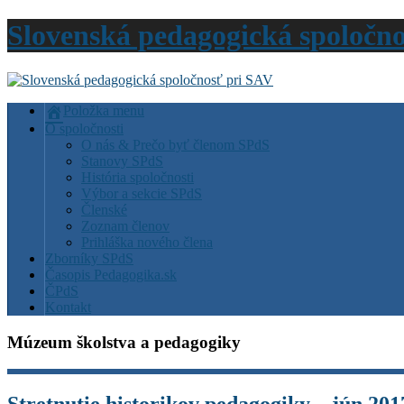
Slovenská pedagogická spoločn
Položka menu
O spoločnosti
O nás & Prečo byť členom SPdS
Stanovy SPdS
História spoločnosti
Výbor a sekcie SPdS
Členské
Zoznam členov
Prihláška nového člena
Zborníky SPdS
Časopis Pedagogika.sk
ČPdS
Kontakt
Múzeum školstva a pedagogiky