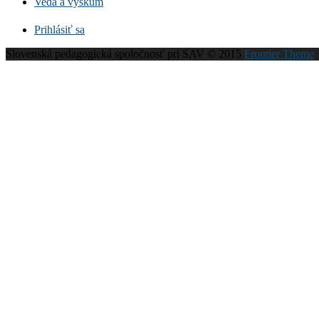
Veda a výskum
Prihlásiť sa
Slovenská pedagogická spoločnosť pri SAV © 2015
Frontier Theme